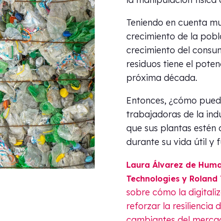
Teniendo en cuenta mu
crecimiento de la pobla
crecimiento del consum
residuos tiene el poten
próxima década.
Entonces, ¿cómo puede
trabajadoras de la ind
que sus plantas estén
durante su vida útil y
Laura Álvarez de Huma
Technologies
y Roland
sobre cómo la digitaliz
reforzar la resilienci
cambiantes del merca