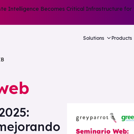
e Intelligence Becomes Critical Infrastructure for 
Solutions
Products
EB
 web
 2025
:
mejorando