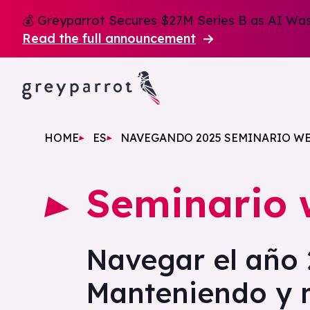
💰 Greyparrot Secures $27M Series B as AI Wast
Read the full announcement
HOME
ES
NAVEGANDO 2025 SEMINARIO W
Seminario
Navegar el año
Manteniendo y 